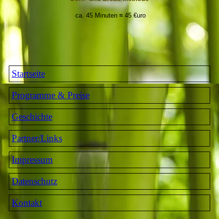
ca. 45 Minuten
≈
45 €uro
Startseite
Programme & Preise
Geschichte
Partner/Links
Impressum
Datenschutz
Kontakt