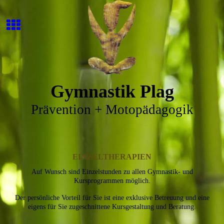
Gymnastik Plag
Prävention + Motopädagogik
EINZELTHERAPIEN
Auf Wunsch sind Einzelstunden zu allen Gymnastik- und
Kursprogrammen möglich.
Der persönliche Vorteil für Sie ist eine exklusive Betreuung und eine
eigens für Sie zugeschnittene Kursgestaltung und Beratung.