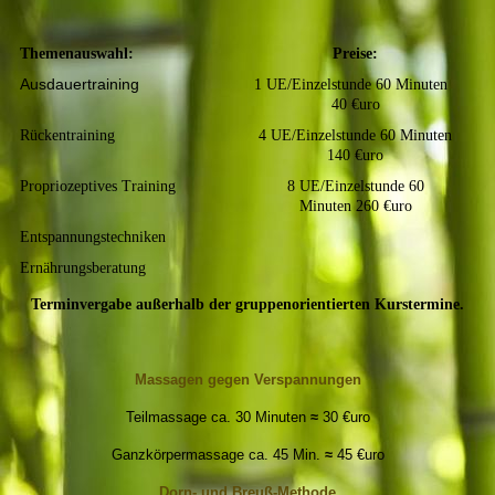
Themenauswahl:
Preise:
Ausdauertraining
1 UE/Einzelstunde 60 Minuten
40 €uro
Rückentraining
4 UE/Einzelstunde 60 Minuten
140 €uro
Propriozeptives Training
8 UE/Einzelstunde 60
Minuten 260 €uro
Entspannungstechniken
Ernährungsberatung
Terminvergabe außerhalb der gruppenorientierten Kurstermine.
Massagen gegen Verspannungen
Teilmassage
ca. 30 Minuten
≈
30 €uro
Ganzkörpermassage ca. 45 Min.
≈
45 €uro
Dorn- und Breuß-Methode