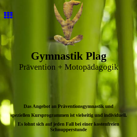
Gymnastik Plag
Prävention + Motopädagogik
Das Angebot an Präventionsgymnastik und
speziellen Kursprogrammen ist vielseitig und individuell.
Es lohnt sich auf jeden Fall bei einer kostenfreien
Schnupperstunde