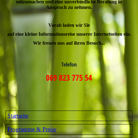
mitzumachen und eine unverbindliche Beratung in
Anspruch zu nehmen.
Vorab laden wir Sie
auf eine kleine Informationsreise unserer Internetseiten ein.
Wir freuen uns auf ihren Besuch...
Telefon
069 823 775 54
Startseite
Programme & Preise